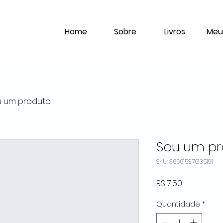
Home
Sobre
Livros
Meu
u um produto
Sou um pr
SKU: 366615376135191
Preço
R$ 7,50
Quantidade
*