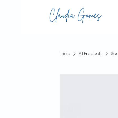
Início
All Products
So